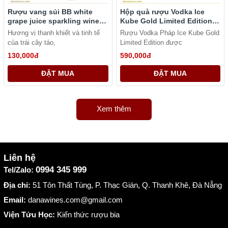
Rượu vang sủi BB white
Hộp quà rượu Vodka Ice
grape juice sparkling wine
Kube Gold Limited Edition
nho trắng - không độ cồn
(chai vàng) Giftbox
Hương vị thanh khiết và tinh tế
Rượu Vodka Pháp Ice Kube Gold
của trái cây táo,
Limited Edition được
130,000đ
590,000đ
ĐẶT MUA
ĐẶT MUA
Xem thêm
Liên hệ
0994 345 999
Tel/Zalo:
Địa chỉ:
51 Tôn Thất Tùng, P. Thạc Gián, Q. Thanh Khê, Đà Nẵng
Email:
danawines.com@gmail.com
Viện Tửu Học:
Kiến thức rượu bia