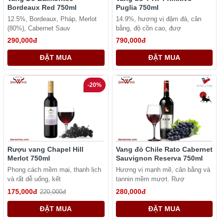
Bordeaux Red 750ml
Puglia 750ml
12.5%, Bordeaux, Pháp, Merlot
14.9%, hương vị đậm đà, cân
(80%), Cabernet Sauv
bằng, độ cồn cao, đượ
290,000đ
790,000đ
ĐẶT MUA
ĐẶT MUA
-20%
Rượu vang Chapel Hill
Vang đỏ Chile Rato Cabernet
Merlot 750ml
Sauvignon Reserva 750ml
Phong cách mềm mại, thanh lịch
Hương vị mạnh mẽ, cân bằng và
và rất dễ uống, kết
tannin mềm mượt. Rượ
175,000đ
280,000đ
220,000đ
ĐẶT MUA
ĐẶT MUA