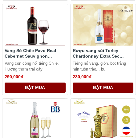
Vang đỏ Chile Pavo Real
Rượu vang sủi Torley
Cabernet Sauvignon
Chardonnay Extra Sec
Varietals
sparkling wine
Vang con công nổi tiếng Chile.
Tiếng nổ vang, giòn, bọt trắng
Hương thơm trái cây
mịn tuôn trào... bu
290,000đ
230,000đ
ĐẶT MUA
ĐẶT MUA