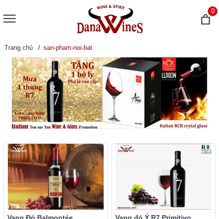
0
Trang chủ
san-pham-noi-bat
Vang Đỏ Balmontée
Vang đỏ Ý R7 Primitivo